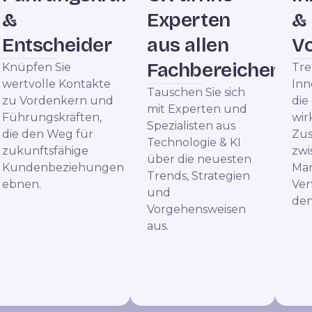
&
Experten
&
Entscheider
aus allen
V
Fachbereichen
Knüpfen Sie
Tre
wertvolle Kontakte
Inn
Tauschen Sie sich
zu Vordenkern und
die
mit Experten und
Führungskräften,
wir
Spezialisten aus
die den Weg für
Zu
Technologie & KI
zukunftsfähige
zwi
über die neuesten
Kundenbeziehungen
Mar
Trends, Strategien
ebnen.
Ver
und
den
Vorgehensweisen
aus.