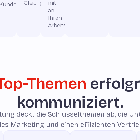
Gleichgesinnten.
mit
Kundenorientierung.
an
Ihren
Arbeitsplatz.
Top-Themen
erfolg
kommuniziert.
tung deckt die Schlüsselthemen ab, die Un
es Marketing und einen effizienten Vertri