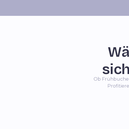
Wäh
sich
Ob Frühbucher 
Profitier