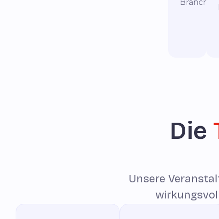
Branche.
Die
Unsere Veranstal
wirkungsvoll