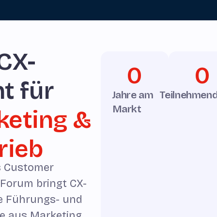
CX-
0
0
t für
Jahre am
Teilnehmend
Markt
keting &
rieb
s Customer
 Forum bringt CX-
te Führungs- und
e aus Marketing