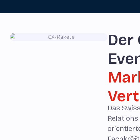
Der 
Even
Mar
Vert
Das Swis
Relations
orientier
Fachkräft