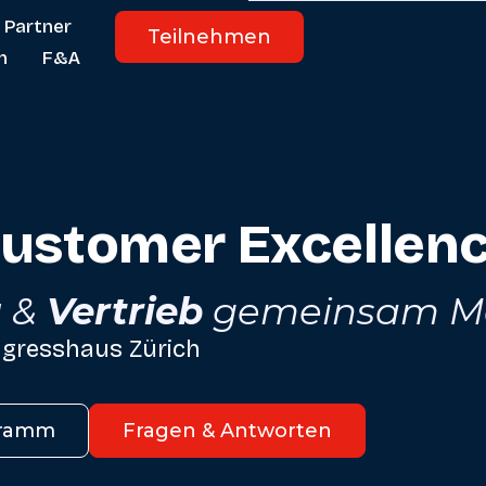
Partner
Teilnehmen
n
F&A
ustomer Excellen
g
&
Vertrieb
gemeinsam Me
ngresshaus Zürich
gramm
Fragen & Antworten