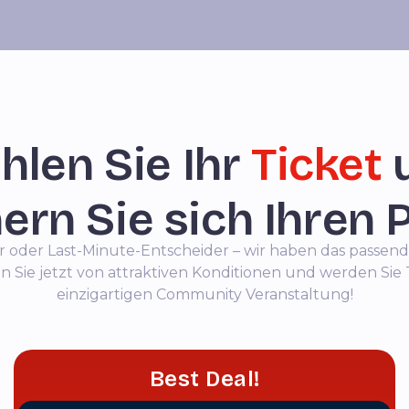
len Sie Ihr
Ticket
ern Sie sich Ihren 
oder Last-Minute-Entscheider – wir haben das passende 
en Sie jetzt von attraktiven Konditionen und werden Sie T
einzigartigen Community Veranstaltung!
Best Deal!