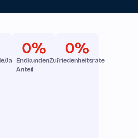
0
%
0
%
e/Jahr
Endkunden-
Zufriedenheitsrate
Anteil