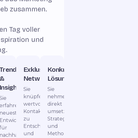
rieb zusammen.
en Tag voller
nspiration und
g.
nwissen
Trends
Exklusives
Konkrete
&
Networking
Lösungen
Insights
Sie
Sie
knüpfen
nehmen
Sie
wertvolle
direkt
erfahren
Kontakte
umsetzbare
neueste
n
zu
Strategien
Entwicklungen
ten
Entscheidern
und
für
und
Methoden
nachhaltige