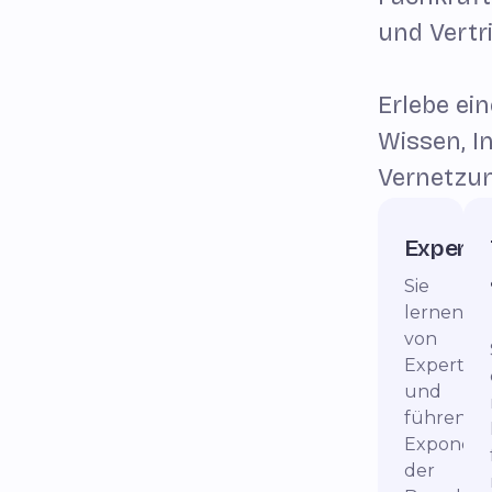
und Vert
Erlebe ein
Wissen, I
Vernetzun
Experte
Sie
lernen
von
Experten
und
führende
Exponen
der